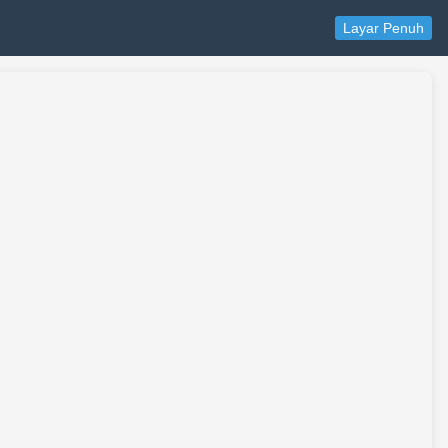
Layar Penuh