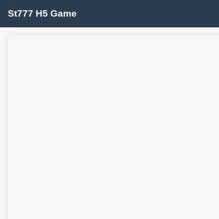
St777 H5 Game